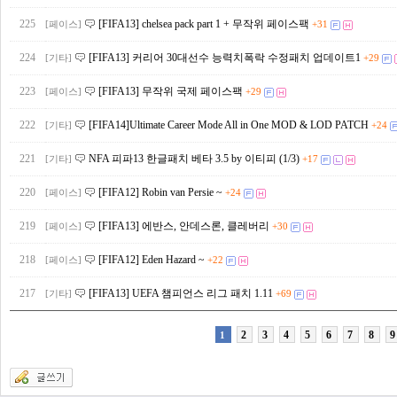
225
[FIFA13] chelsea pack part 1 + 무작위 페이스팩
[페이스]
+31
224
[FIFA13] 커리어 30대선수 능력치폭락 수정패치 업데이트1
[기타]
+29
223
[FIFA13] 무작위 국제 페이스팩
[페이스]
+29
222
[FIFA14]Ultimate Career Mode All in One MOD & LOD PATCH
[기타]
+24
221
NFA 피파13 한글패치 베타 3.5 by 이티피 (1/3)
[기타]
+17
220
[FIFA12] Robin van Persie ~
[페이스]
+24
219
[FIFA13] 에반스, 안데스론, 클레버리
[페이스]
+30
218
[FIFA12] Eden Hazard ~
[페이스]
+22
217
[FIFA13] UEFA 챔피언스 리그 패치 1.11
[기타]
+69
2
3
4
5
6
7
8
9
1